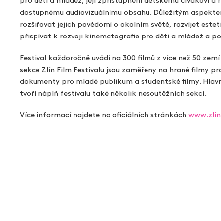
pro děti a mládež, její zpřístupnění dětskému divákovi a 
Aukce filmových klapek
dostupnému audiovizuálnímu obsahu. Důležitým aspektem 
rozšiřovat jejich povědomí o okolním světě, rozvíjet este
Aktuality
přispívat k rozvoji kinematografie pro děti a mládež a p
Zlín Film Festival
Festival každoročně uvádí na 300 filmů z více než 50 zemí 
sekce Zlín Film Festivalu jsou zaměřeny na hrané filmy pr
dokumenty pro mladé publikum a studentské filmy. Hlavn
tvoří náplň festivalu také několik nesoutěžních sekcí.
Více informací najdete na oficiálních stránkách
www.zlin