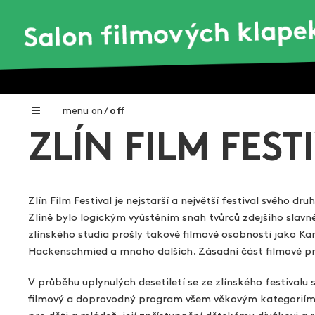
menu
on
/
off
ZLÍN FILM FEST
Home
Nadační fond FILMTALENT ZLÍN
Zlín Film Festival je nejstarší a největší festival svého dr
Galerie filmových klapek
Zlíně bylo logickým vyústěním snah tvůrců zdejšího slavné
Autoři filmových klapek
zlínského studia prošly takové filmové osobnosti jako Ka
Hackenschmied a mnoho dalších. Zásadní část filmové pr
O projektu
V průběhu uplynulých desetiletí se ze zlínského festivalu
Aktuální výstavy
filmový a doprovodný program všem věkovým kategoriím. 