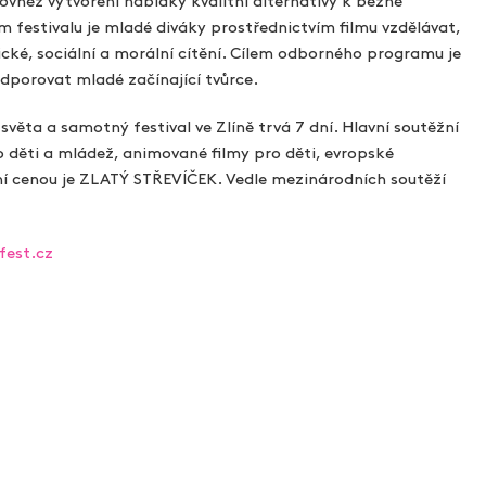
rovněž vytvoření nabídky kvalitní alternativy k běžně
festivalu je mladé diváky prostřednictvím filmu vzdělávat,
tické, sociální a morální cítění. Cílem odborného programu je
odporovat mladé začínající tvůrce.
světa a samotný festival ve Zlíně trvá 7 dní. Hlavní soutěžní
o děti a mládež, animované filmy pro děti, evropské
í cenou je ZLATÝ STŘEVÍČEK. Vedle mezinárodních soutěží
fest.cz