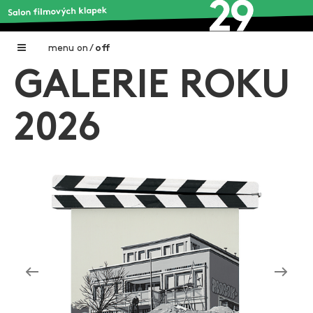
menu
on
/
off
GALERIE ROKU
Home
Nadační fond FILMTALENT ZLÍN
2026
Galerie filmových klapek
Autoři filmových klapek
O projektu
Aktuální výstavy
Aukce filmových klapek
Aktuality