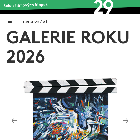
menu
on
/
off
GALERIE ROKU
Home
Nadační fond FILMTALENT ZLÍN
2026
Galerie filmových klapek
Autoři filmových klapek
O projektu
Aktuální výstavy
Aukce filmových klapek
Aktuality