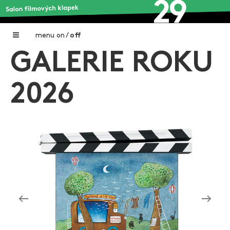
menu
on
/
off
GALERIE ROKU
Home
Nadační fond FILMTALENT ZLÍN
2026
Galerie filmových klapek
Autoři filmových klapek
O projektu
Aktuální výstavy
Aukce filmových klapek
Aktuality