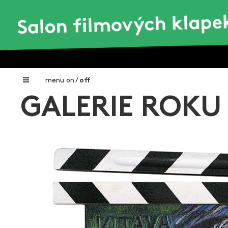
menu
on
/
off
GALERIE ROKU
Home
Nadační fond FILMTALENT ZLÍN
Galerie filmových klapek
Autoři filmových klapek
O projektu
Aktuální výstavy