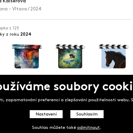
 Kaiserová
na - Vltava / 2024
lapka z 125
pky z roku
2024
oužíváme soubory cooki
pek
i, zapamatování preferencí a zlepšování použitelnosti webu. So
Nastavení
Souhlasím
Souhlas můžete také
odmítnout
.