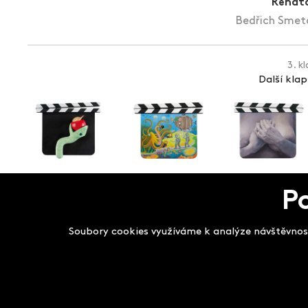
Renáta
Bedřich Smeta
3. k
Další kla
P
Salon filmových kla
Soubory cookies využíváme k analýze návštěvnost