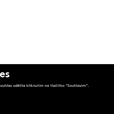
es
uhlas udělíte kliknutím na tlačítko "Souhlasím".