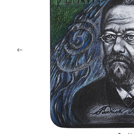
Aukce filmových klapek
Aktuality
Zlín Film Festival