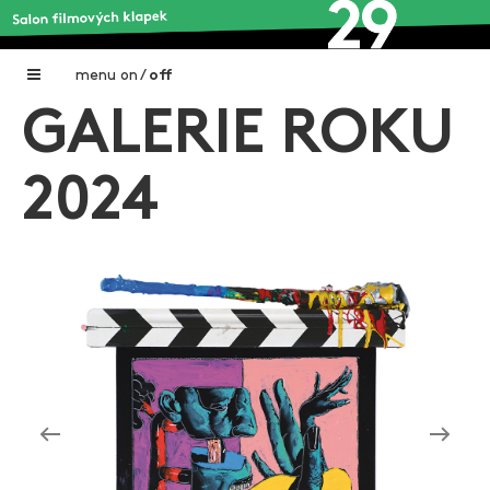
menu
on
/
off
GALERIE ROKU
Home
Nadační fond FILMTALENT ZLÍN
2024
Galerie filmových klapek
Autoři filmových klapek
O projektu
Aktuální výstavy
Aukce filmových klapek
Aktuality