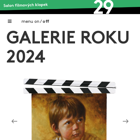
menu
on
/
off
GALERIE ROKU
Home
Nadační fond FILMTALENT ZLÍN
2024
Galerie filmových klapek
Autoři filmových klapek
O projektu
Aktuální výstavy
Aukce filmových klapek
Aktuality