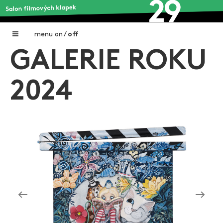
menu
on
/
off
GALERIE ROKU
Home
Nadační fond FILMTALENT ZLÍN
2024
Galerie filmových klapek
Autoři filmových klapek
O projektu
Aktuální výstavy
Aukce filmových klapek
Aktuality