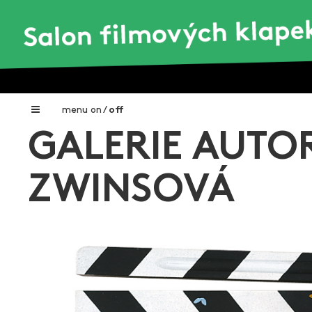
menu
on
/
off
GALERIE AUTO
Home
Nadační fond FILMTALENT ZLÍN
ZWINSOVÁ
Galerie filmových klapek
Autoři filmových klapek
O projektu
Aktuální výstavy