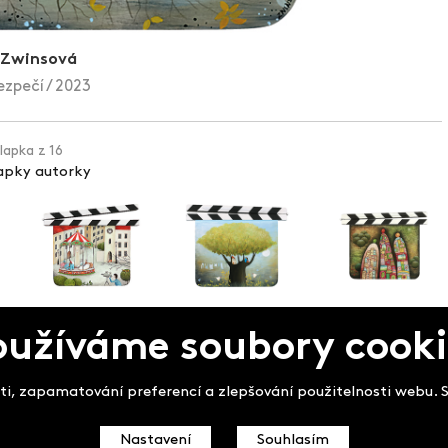
 Zwinsová
ezpečí / 2023
klapka z 16
lapky autorky
oužíváme soubory cooki
pek
i, zapamatování preferencí a zlepšování použitelnosti webu. So
Nastavení
Souhlasím