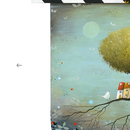
Aukce filmových klapek
Aktuality
Zlín Film Festival