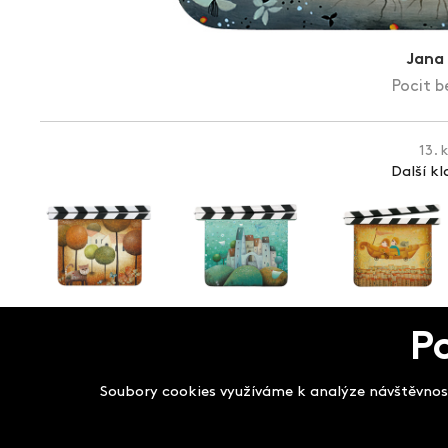
Jana
Pocit b
13. 
Další k
P
Salon filmových kla
Soubory cookies využíváme k analýze návštěvnost