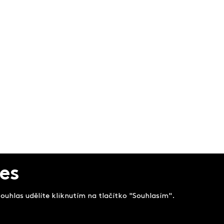
es
uhlas udělíte kliknutím na tlačítko "Souhlasím".