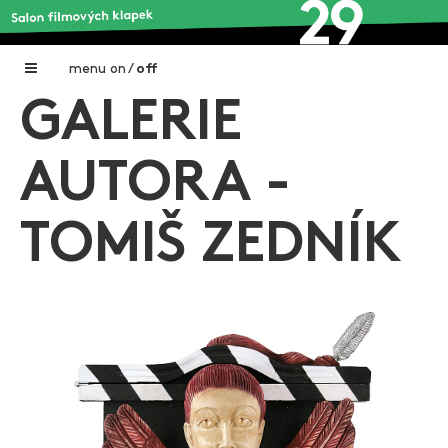
menu
on
/
off
GALERIE
Home
Nadační fond FILMTALENT ZLÍN
AUTORA -
Galerie filmových klapek
TOMIŠ ZEDNÍK
Autoři filmových klapek
O projektu
Aktuální výstavy
Aukce filmových klapek
Aktuality