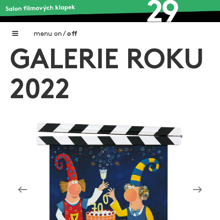
menu
on
/
off
GALERIE ROKU
Home
Nadační fond FILMTALENT ZLÍN
2022
Galerie filmových klapek
Autoři filmových klapek
O projektu
Aktuální výstavy
Aukce filmových klapek
Aktuality