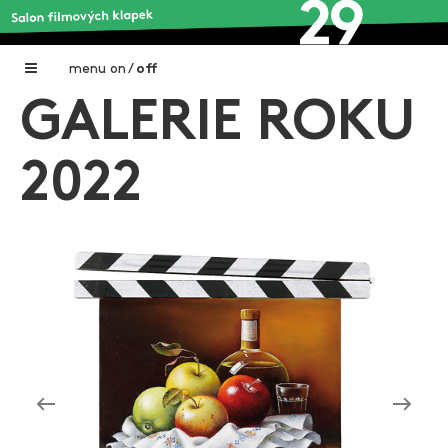
menu
on
/
off
GALERIE ROKU
Home
Nadační fond FILMTALENT ZLÍN
2022
Galerie filmových klapek
Autoři filmových klapek
O projektu
Aktuální výstavy
Aukce filmových klapek
Aktuality