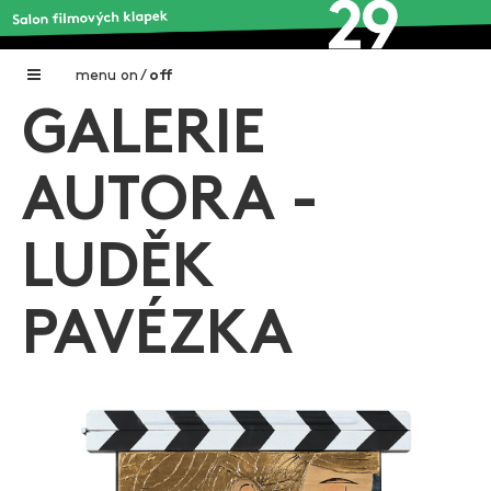
menu
on
/
off
GALERIE
Home
Nadační fond FILMTALENT ZLÍN
AUTORA -
Galerie filmových klapek
LUDĚK
Autoři filmových klapek
O projektu
PAVÉZKA
Aktuální výstavy
Aukce filmových klapek
Aktuality