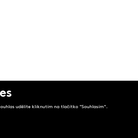
es
uhlas udělíte kliknutím na tlačítko "Souhlasím".