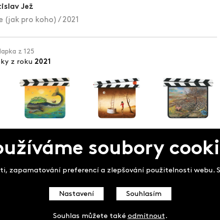
islav Jež
 (jak pro koho) / 2021
klapka z 125
pky z roku
2021
oužíváme soubory cooki
pek
i, zapamatování preferencí a zlepšování použitelnosti webu. So
Nastavení
Souhlasím
Souhlas můžete také
odmítnout
.