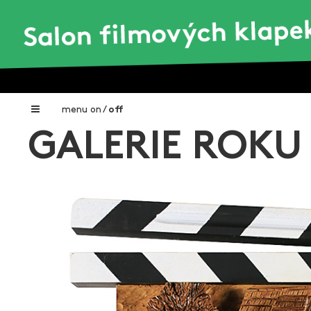
menu
on
/
off
GALERIE ROKU 
Home
Nadační fond FILMTALENT ZLÍN
Galerie filmových klapek
Autoři filmových klapek
O projektu
Aktuální výstavy