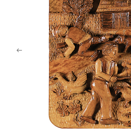
Aukce filmových klapek
Aktuality
Zlín Film Festival