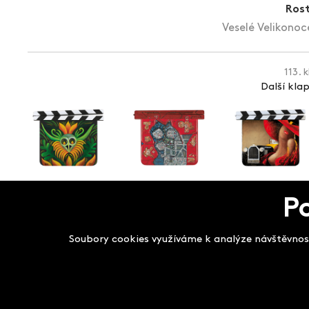
Rost
Veselé Velikonoce
113. 
Další kla
P
Salon filmových kla
Soubory cookies využíváme k analýze návštěvnost