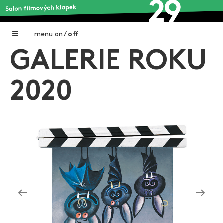
menu
on
/
off
GALERIE ROKU
Home
Nadační fond FILMTALENT ZLÍN
2020
Galerie filmových klapek
Autoři filmových klapek
O projektu
Aktuální výstavy
Aukce filmových klapek
Aktuality