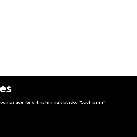
es
uhlas udělíte kliknutím na tlačítko "Souhlasím".