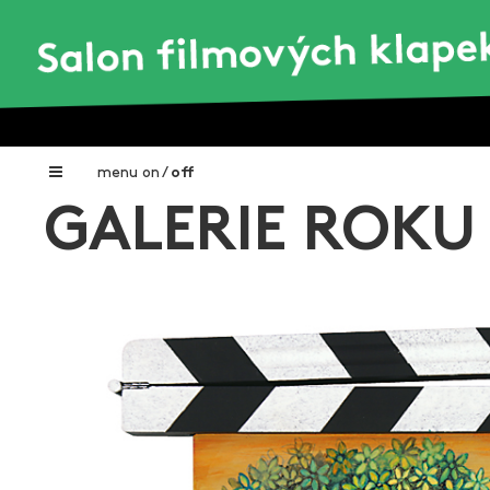
menu
on
/
off
GALERIE ROKU
Home
Nadační fond FILMTALENT ZLÍN
Galerie filmových klapek
Autoři filmových klapek
O projektu
Aktuální výstavy