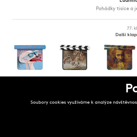
Ludmil
Pohádky tisíce a j
77. k
Další kla
P
Salon filmových kla
Soubory cookies využíváme k analýze návštěvnost