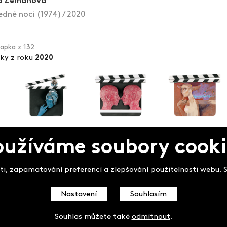
a Zemanová
edné noci (1974) / 2020
lapka z 132
pky z roku
2020
oužíváme soubory cooki
pek
i, zapamatování preferencí a zlepšování použitelnosti webu. So
Nastavení
Souhlasím
Souhlas můžete také
odmítnout
.