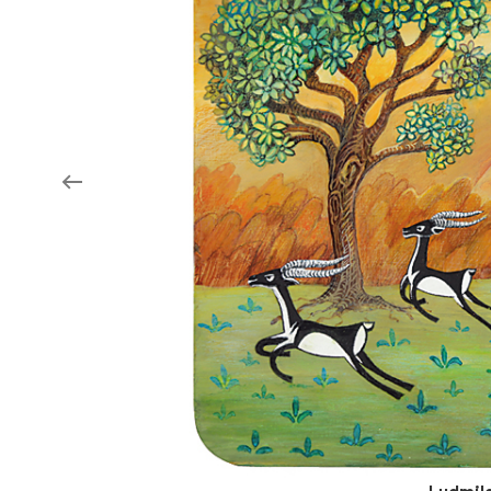
Aukce filmových klapek
Aktuality
Zlín Film Festival