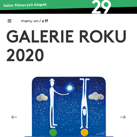
menu
on
/
off
GALERIE ROKU
Home
Nadační fond FILMTALENT ZLÍN
2020
Galerie filmových klapek
Autoři filmových klapek
O projektu
Aktuální výstavy
Aukce filmových klapek
Aktuality