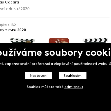
áš Cacara
stí z dubu / 2020
lapka z 132
pky z roku
2020
oužíváme soubory cooki
i, zapamatování preferencí a zlepšování použitelnosti webu. So
Nastavení
Souhlasím
pek
Souhlas můžete také
odmítnout
.