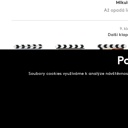
Mikul
Až opadá li
9. k
Další kla
P
Soubory cookies využíváme k analýze návštěvnost
Salon filmových kla