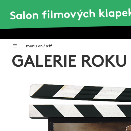
menu
on
/
off
GALERIE ROKU
Home
Nadační fond FILMTALENT ZLÍN
Galerie filmových klapek
Autoři filmových klapek
O projektu
Aktuální výstavy