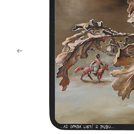
Aukce filmových klapek
Aktuality
Zlín Film Festival