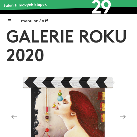
menu
on
/
off
GALERIE ROKU
Home
Nadační fond FILMTALENT ZLÍN
2020
Galerie filmových klapek
Autoři filmových klapek
O projektu
Aktuální výstavy
Aukce filmových klapek
Aktuality