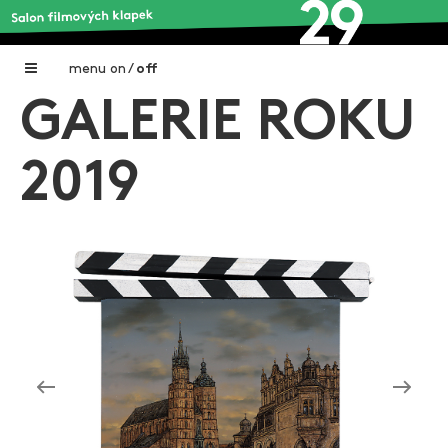
menu
on
/
off
GALERIE ROKU
Home
Nadační fond FILMTALENT ZLÍN
2019
Galerie filmových klapek
Autoři filmových klapek
O projektu
Aktuální výstavy
Aukce filmových klapek
Aktuality