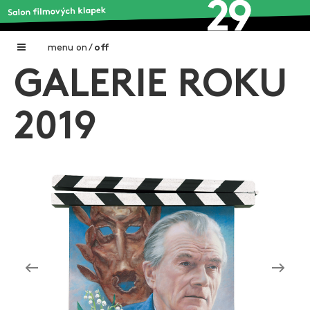
menu
on
/
off
GALERIE ROKU
Home
Nadační fond FILMTALENT ZLÍN
2019
Galerie filmových klapek
Autoři filmových klapek
O projektu
Aktuální výstavy
Aukce filmových klapek
Aktuality