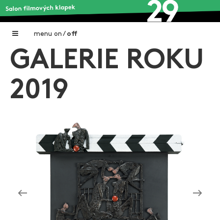
menu
on
/
off
GALERIE ROKU
Home
Nadační fond FILMTALENT ZLÍN
2019
Galerie filmových klapek
Autoři filmových klapek
O projektu
Aktuální výstavy
Aukce filmových klapek
Aktuality