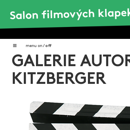
menu
on
/
off
GALERIE AUTOR
Home
Nadační fond FILMTALENT ZLÍN
KITZBERGER
Galerie filmových klapek
Autoři filmových klapek
O projektu
Aktuální výstavy