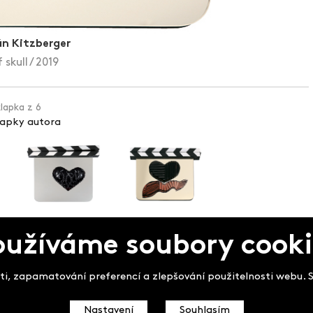
án Kitzberger
 skull / 2019
klapka z 6
lapky autora
oužíváme soubory cooki
pek
i, zapamatování preferencí a zlepšování použitelnosti webu. So
Nastavení
Souhlasím