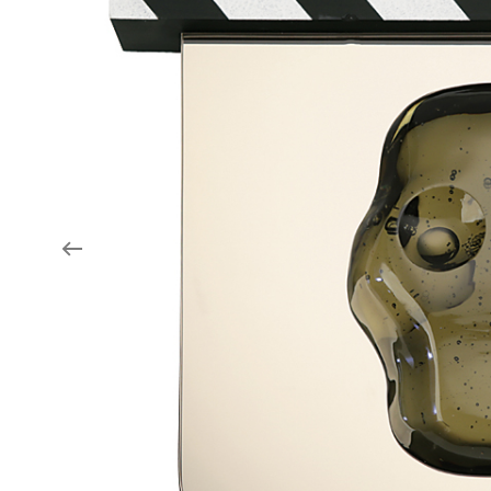
Aukce filmových klapek
Aktuality
Zlín Film Festival