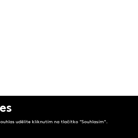
es
uhlas udělíte kliknutím na tlačítko "Souhlasím".