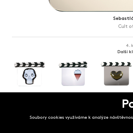
Sebasti
Cult of
4. 
Další k
P
Salon filmových kla
Soubory cookies využíváme k analýze návštěvnost