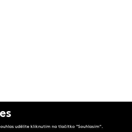
es
uhlas udělíte kliknutím na tlačítko "Souhlasím".