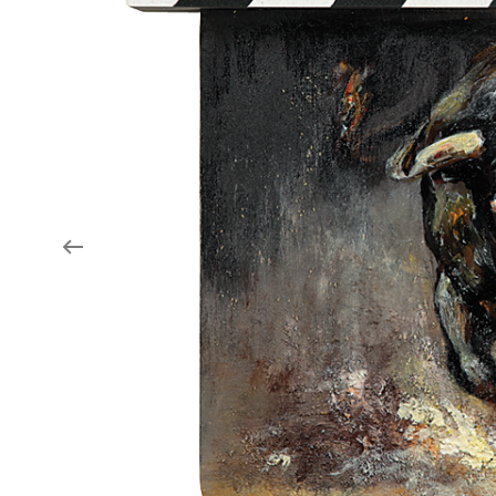
Aukce filmových klapek
Aktuality
Zlín Film Festival