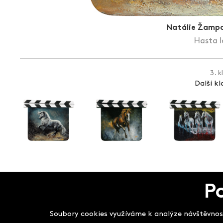
Natálie Žamp
Hasta la
3. k
Další k
Salon filmových kla
P
Soubory cookies využíváme k analýze návštěvnost