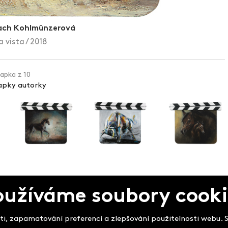
ach Kohlmünzerová
 vista / 2018
lapka z 10
lapky autorky
pek
oužíváme soubory cooki
i, zapamatování preferencí a zlepšování použitelnosti webu. So