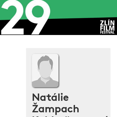
Natálie
Žampach