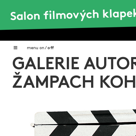
menu
on
/
off
GALERIE AUTOR
Home
Nadační fond FILMTALENT ZLÍN
ŽAMPACH KO
Galerie filmových klapek
Autoři filmových klapek
O projektu
Aktuální výstavy