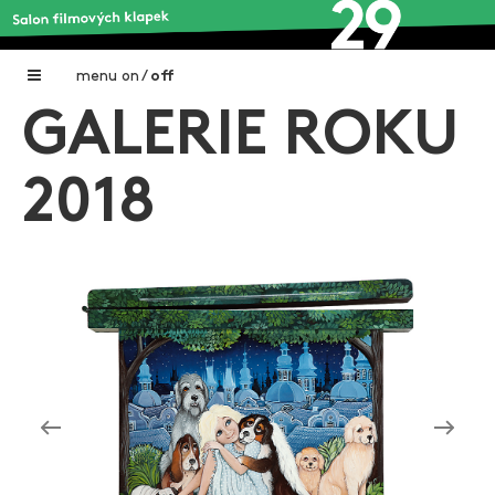
menu
on
/
off
GALERIE ROKU
Home
Nadační fond FILMTALENT ZLÍN
2018
Galerie filmových klapek
Autoři filmových klapek
O projektu
Aktuální výstavy
Aukce filmových klapek
Aktuality