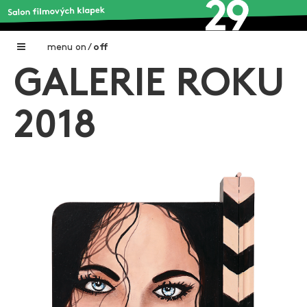
menu
on
/
off
GALERIE ROKU
Home
Nadační fond FILMTALENT ZLÍN
2018
Galerie filmových klapek
Autoři filmových klapek
O projektu
Aktuální výstavy
Aukce filmových klapek
Aktuality