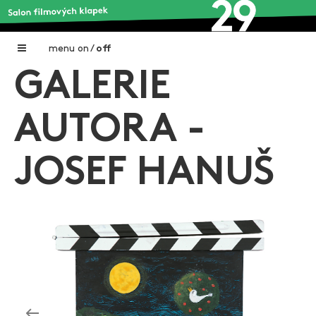
menu
on
/
off
GALERIE
Home
Nadační fond FILMTALENT ZLÍN
AUTORA -
Galerie filmových klapek
JOSEF HANUŠ
Autoři filmových klapek
O projektu
Aktuální výstavy
Aukce filmových klapek
Aktuality