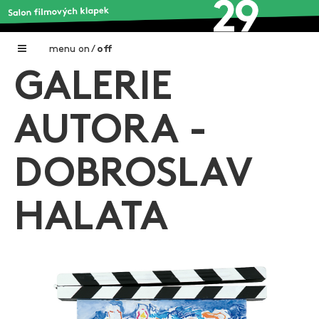
menu
on
/
off
GALERIE
Home
Nadační fond FILMTALENT ZLÍN
AUTORA -
Galerie filmových klapek
DOBROSLAV
Autoři filmových klapek
O projektu
HALATA
Aktuální výstavy
Aukce filmových klapek
Aktuality