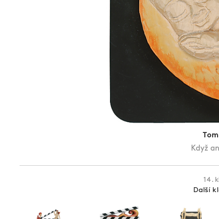
Tomi
Když and
14. 
Další k