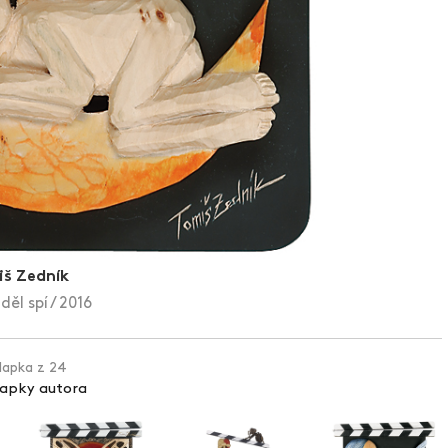
š Zedník
ěl spí / 2016
klapka z 24
lapky autora