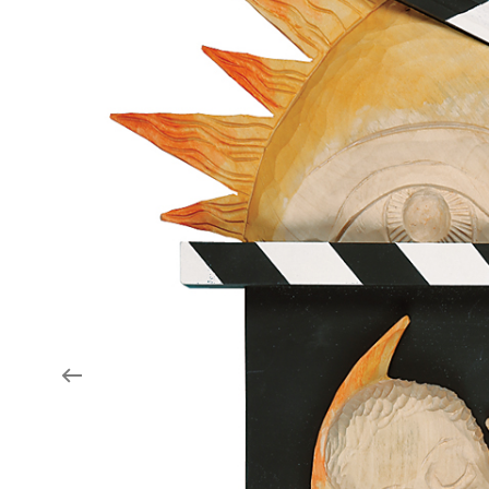
Aukce filmových klapek
Aktuality
Zlín Film Festival