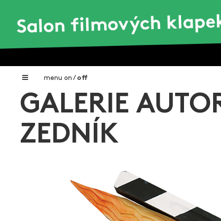
menu
on
/
off
GALERIE AUTOR
Home
Nadační fond FILMTALENT ZLÍN
ZEDNÍK
Galerie filmových klapek
Autoři filmových klapek
O projektu
Aktuální výstavy