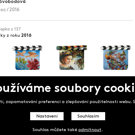
 Svobodová
oc / 2016
lapka z 137
pky z roku
2016
oužíváme soubory cooki
pek
i, zapamatování preferencí a zlepšování použitelnosti webu. So
Nastavení
Souhlasím
Souhlas můžete také
odmítnout
.