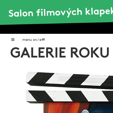
menu
on
/
off
GALERIE ROKU 
Home
Nadační fond FILMTALENT ZLÍN
Galerie filmových klapek
Autoři filmových klapek
O projektu
Aktuální výstavy