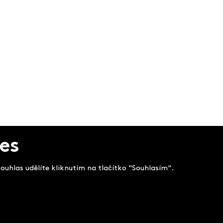
es
uhlas udělíte kliknutím na tlačítko "Souhlasím".