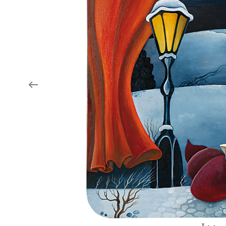
Aukce filmových klapek
Aktuality
Zlín Film Festival