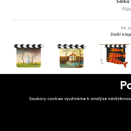
Šárka
Půln
94. k
Další kla
P
Salon filmových kla
Soubory cookies využíváme k analýze návštěvnost