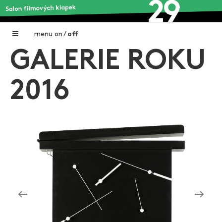
menu
on
/
off
GALERIE ROKU
Home
Nadační fond FILMTALENT ZLÍN
2016
Galerie filmových klapek
Autoři filmových klapek
O projektu
Aktuální výstavy
Aukce filmových klapek
Aktuality