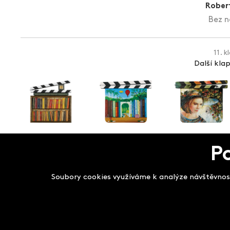
Rober
Bez n
11. k
Další kla
P
Salon filmových kla
Soubory cookies využíváme k analýze návštěvnost