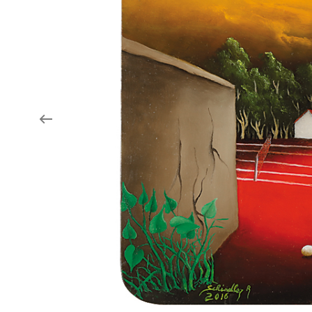
Aukce filmových klapek
Aktuality
Zlín Film Festival