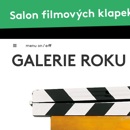
menu
on
/
off
GALERIE ROKU 
Home
Nadační fond FILMTALENT ZLÍN
Galerie filmových klapek
Autoři filmových klapek
O projektu
Aktuální výstavy