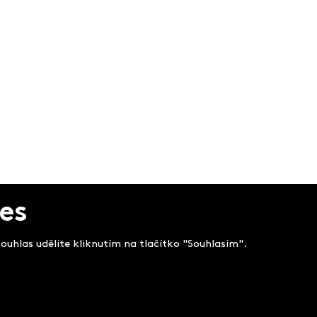
es
uhlas udělíte kliknutím na tlačítko "Souhlasím".