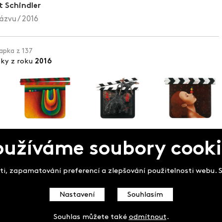
t Schindler
ázvu / 2016
lapka z 137
pky z roku
2016
oužíváme soubory cooki
pek
i, zapamatování preferencí a zlepšování použitelnosti webu. So
Nastavení
Souhlasím
Souhlas můžete také
odmítnout
.