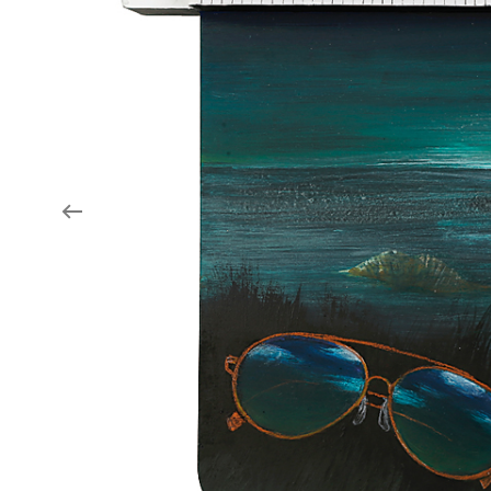
Aukce filmových klapek
Aktuality
Zlín Film Festival