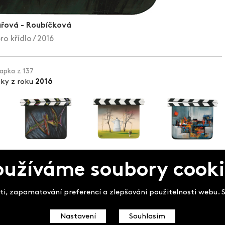
ařová - Roubíčková
o křídlo / 2016
lapka z 137
pky z roku
2016
oužíváme soubory cooki
pek
i, zapamatování preferencí a zlepšování použitelnosti webu. So
Nastavení
Souhlasím