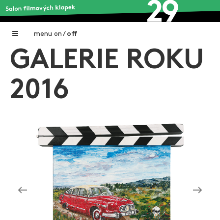
menu
on
/
off
GALERIE ROKU
Home
Nadační fond FILMTALENT ZLÍN
2016
Galerie filmových klapek
Autoři filmových klapek
O projektu
Aktuální výstavy
Aukce filmových klapek
Aktuality