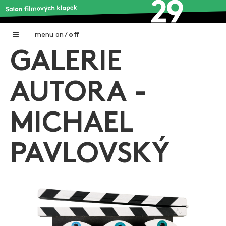
menu
on
/
off
GALERIE
Home
Nadační fond FILMTALENT ZLÍN
AUTORA -
Galerie filmových klapek
MICHAEL
Autoři filmových klapek
O projektu
PAVLOVSKÝ
Aktuální výstavy
Aukce filmových klapek
Aktuality