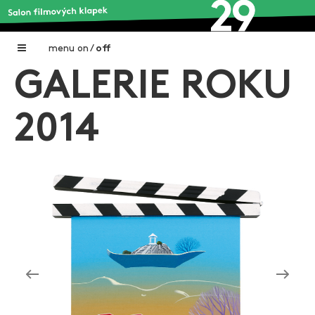
menu
on
/
off
GALERIE ROKU
Home
Nadační fond FILMTALENT ZLÍN
2014
Galerie filmových klapek
Autoři filmových klapek
O projektu
Aktuální výstavy
Aukce filmových klapek
Aktuality