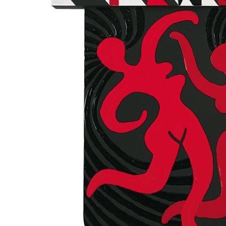
Aukce filmových klapek
Aktuality
Zlín Film Festival