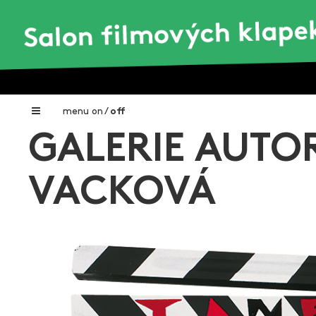
menu
on
/
off
GALERIE AUTO
Home
Nadační fond FILMTALENT ZLÍN
VACKOVÁ
Galerie filmových klapek
Autoři filmových klapek
O projektu
Aktuální výstavy