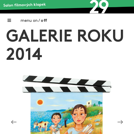
menu
on
/
off
GALERIE ROKU
Home
Nadační fond FILMTALENT ZLÍN
2014
Galerie filmových klapek
Autoři filmových klapek
O projektu
Aktuální výstavy
Aukce filmových klapek
Aktuality