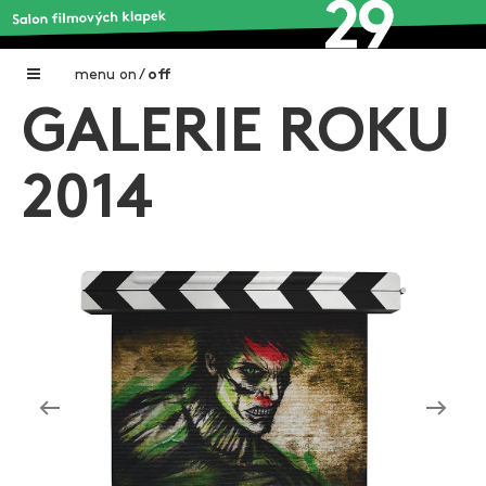
menu
on
/
off
GALERIE ROKU
Home
Nadační fond FILMTALENT ZLÍN
2014
Galerie filmových klapek
Autoři filmových klapek
O projektu
Aktuální výstavy
Aukce filmových klapek
Aktuality