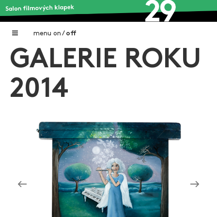
menu
on
/
off
GALERIE ROKU
Home
Nadační fond FILMTALENT ZLÍN
2014
Galerie filmových klapek
Autoři filmových klapek
O projektu
Aktuální výstavy
Aukce filmových klapek
Aktuality