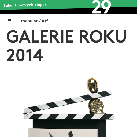
menu
on
/
off
GALERIE ROKU
Home
Nadační fond FILMTALENT ZLÍN
2014
Galerie filmových klapek
Autoři filmových klapek
O projektu
Aktuální výstavy
Aukce filmových klapek
Aktuality