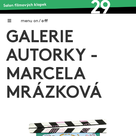
menu
on
/
off
GALERIE
Home
Nadační fond FILMTALENT ZLÍN
AUTORKY -
Galerie filmových klapek
MARCELA
Autoři filmových klapek
O projektu
MRÁZKOVÁ
Aktuální výstavy
Aukce filmových klapek
Aktuality