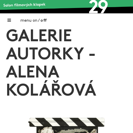
menu
on
/
off
GALERIE
Home
Nadační fond FILMTALENT ZLÍN
AUTORKY -
Galerie filmových klapek
ALENA
Autoři filmových klapek
O projektu
KOLÁŘOVÁ
Aktuální výstavy
Aukce filmových klapek
Aktuality