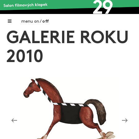
menu
on
/
off
GALERIE ROKU
Home
Nadační fond FILMTALENT ZLÍN
2010
Galerie filmových klapek
Autoři filmových klapek
O projektu
Aktuální výstavy
Aukce filmových klapek
Aktuality