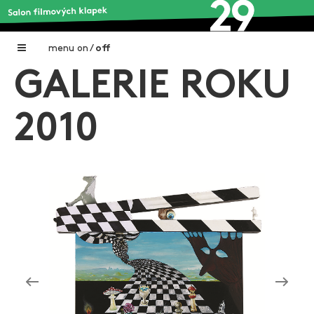
menu
on
/
off
GALERIE ROKU
Home
Nadační fond FILMTALENT ZLÍN
2010
Galerie filmových klapek
Autoři filmových klapek
O projektu
Aktuální výstavy
Aukce filmových klapek
Aktuality