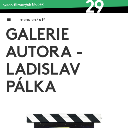
menu
on
/
off
GALERIE
Home
Nadační fond FILMTALENT ZLÍN
AUTORA -
Galerie filmových klapek
LADISLAV
Autoři filmových klapek
O projektu
PÁLKA
Aktuální výstavy
Aukce filmových klapek
Aktuality