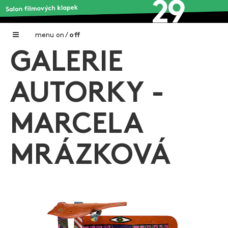
menu
on
/
off
GALERIE
Home
Nadační fond FILMTALENT ZLÍN
AUTORKY -
Galerie filmových klapek
MARCELA
Autoři filmových klapek
O projektu
MRÁZKOVÁ
Aktuální výstavy
Aukce filmových klapek
Aktuality