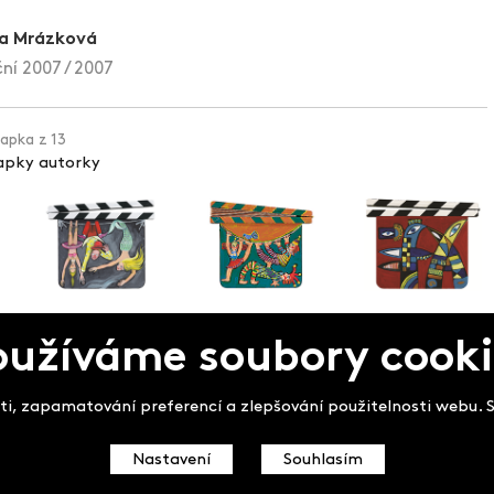
a Mrázková
ní 2007 / 2007
lapka z 13
lapky autorky
oužíváme soubory cooki
pek
i, zapamatování preferencí a zlepšování použitelnosti webu. So
Nastavení
Souhlasím