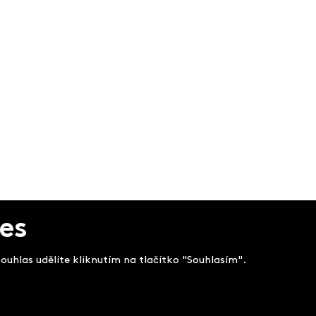
es
uhlas udělíte kliknutím na tlačítko "Souhlasím".