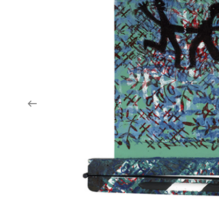
Aukce filmových klapek
Aktuality
Zlín Film Festival