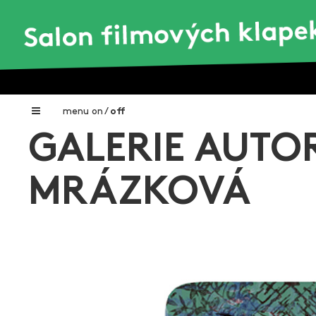
menu
on
/
off
GALERIE AUTO
Home
Nadační fond FILMTALENT ZLÍN
MRÁZKOVÁ
Galerie filmových klapek
Autoři filmových klapek
O projektu
Aktuální výstavy