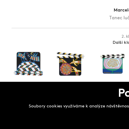
Marcel
Tanec luč
2. k
Další k
P
Salon filmových kla
Soubory cookies využíváme k analýze návštěvnost