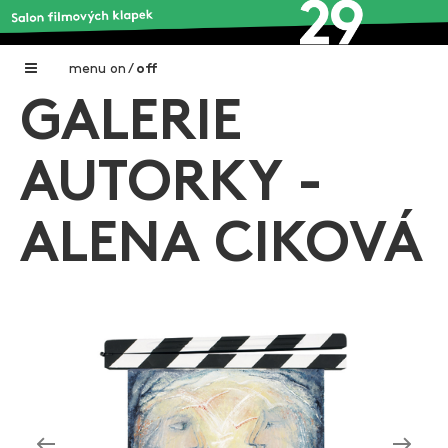
menu
on
/
off
GALERIE
Home
Nadační fond FILMTALENT ZLÍN
AUTORKY -
Galerie filmových klapek
ALENA CIKOVÁ
Autoři filmových klapek
O projektu
Aktuální výstavy
Aukce filmových klapek
Aktuality