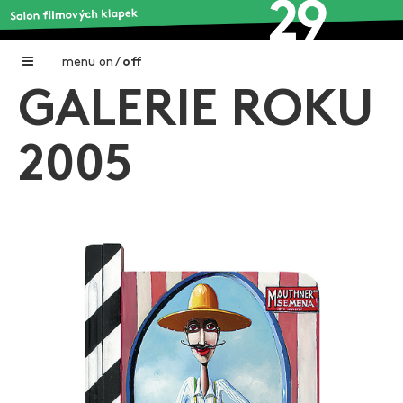
menu
on
/
off
GALERIE ROKU
Home
Nadační fond FILMTALENT ZLÍN
2005
Galerie filmových klapek
Autoři filmových klapek
O projektu
Aktuální výstavy
Aukce filmových klapek
Aktuality